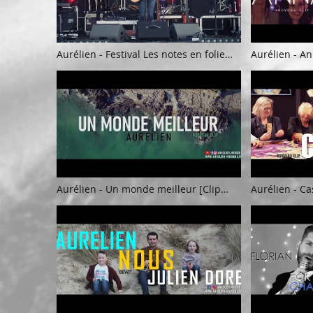
Aurélien - Festival Les notes en folie
Aurélien - Ann
2023
Aurélien - Un monde meilleur [Clip
Aurélien - Cas
Officiel]