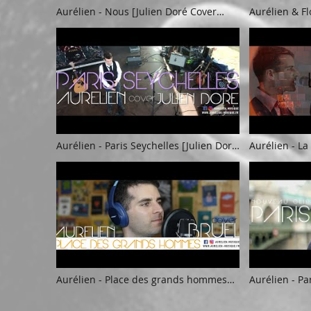
Aurélien - Nous [Julien Doré Cover
Aurélien & Fl
Reprise]
[Charles Azn
Aurélien - Paris Seychelles [Julien Doré
Aurélien - La
Cover Reprise] Festival Les Notes en
Cover Repris
Folie
Aurélien - Place des grands hommes
Aurélien - Par
[Patrick Bruel Cover Reprise]
Officiel]